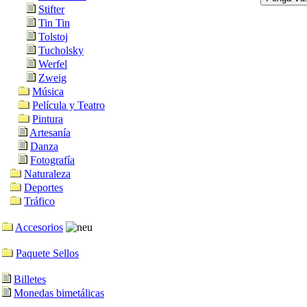
Stifter
Tin Tin
Tolstoj
Tucholsky
Werfel
Zweig
Música
Película y Teatro
Pintura
Artesanía
Danza
Fotografía
Naturaleza
Deportes
Tráfico
Accesorios
Paquete Sellos
Billetes
Monedas bimetálicas