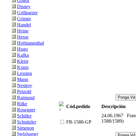
Gogol
Disney
Grillparzer
Grimm
Handel
Heine
Hesse
Hofmannsthal
Hugo
Kafka
Kleist
Kraus
Lessing
Mann
Nestroy
Petzold
Raimund
Rilke
Cód.pedido
Descripción
Rosegger
24.06.1967 Fran
Schiller
1588/1589)
FR-1588-GP
Schnitzler
Simenon
Stelzhamer