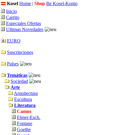
Kosel
Home
|
Shop
Ihr Kosel-Konto
Inicio
Carrito
Especiales Ofertas
Ultimas Novedades
EURO
Suscripciones
Países
Temáticas
Sociedad
Arte
Arquitectura
Escultura
Literatura
Camus
Ebner-Esch.
Fontane
Goethe