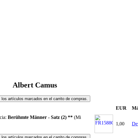
Albert Camus
EUR
Má
cia:
Berühmte Männer - Satz (2) **
(Mi
1,00
Det