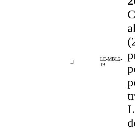
2
C
a
(
p
LE-MBL2-
19
p
p
t
L
d