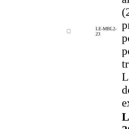
(
p
LE-MBL2-
23
p
p
t
L
d
e
L