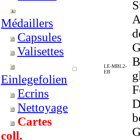
S
A
Médaillers
d
Capsules
G
Valisettes
B
LE-MBL2-
g
EB
Einlegefolien
F
Ecrins
D
Nettoyage
b
Cartes
G
coll.