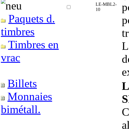
p
LE-MBL2-
10
Paquets d.
p
timbres
t
Timbres en
L
vrac
d
e
Billets
L
Monnaies
S
bimétall.
C
a