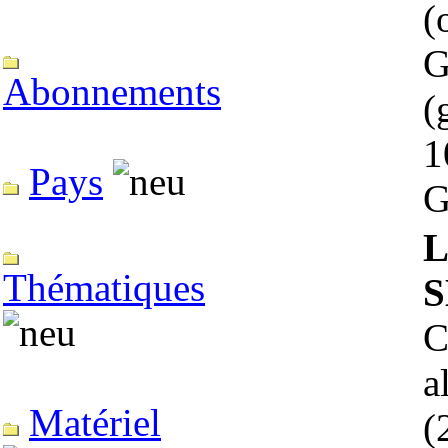
(
G
Abonnements
(
1
Pays
G
L
Thématiques
S
C
a
Matériel
(