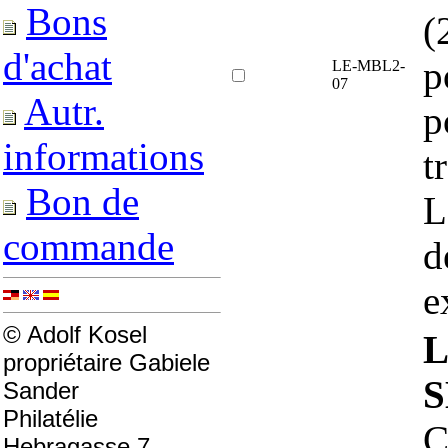
Bons
(
d'achat
p
LE-MBL2-
07
Autr.
p
informations
t
Bon de
L
commande
d
e
© Adolf Kosel
L
propriétaire Gabiele
S
Sander
Philatélie
C
Hebragasse 7