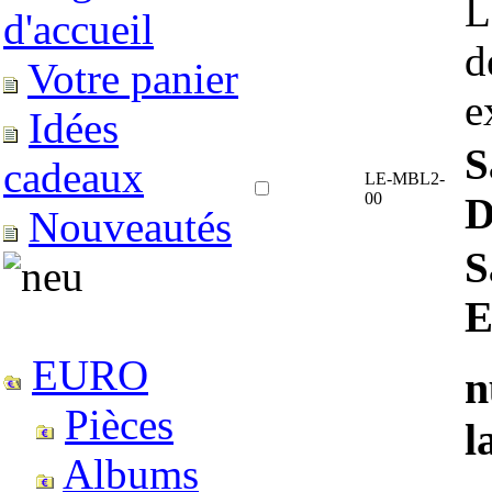
L
d'accueil
d
Votre panier
e
Idées
S
cadeaux
LE-MBL2-
00
D
Nouveautés
S
E
EURO
n
Pièces
l
Albums