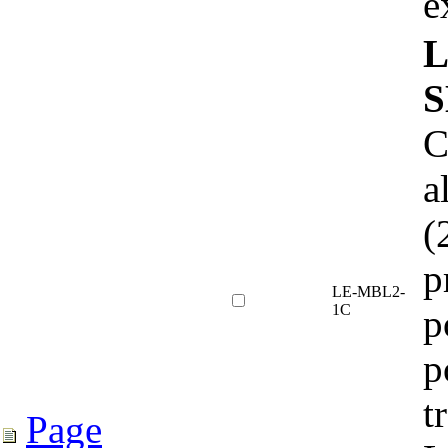
e
L
S
C
a
(
p
LE-MBL2-
1C
p
p
t
Page