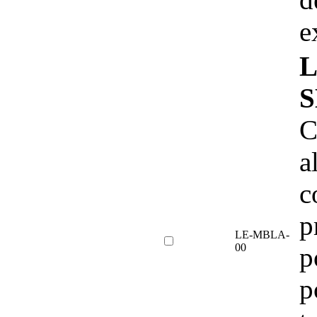
e
L
S
C
a
c
p
LE-MBLA-
00
p
p