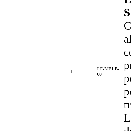
S
C
a
c
p
LE-MBLB-
00
p
p
t
L
d