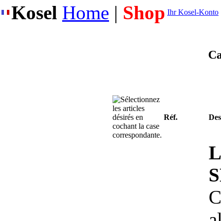
Kosel
Home
|
Shop
Ihr Kosel-Konto
Ca
Réf.
Des
L
S
C
a