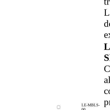
t
L
d
e
L
S
C
a
c
p
LE-MBLS-
00