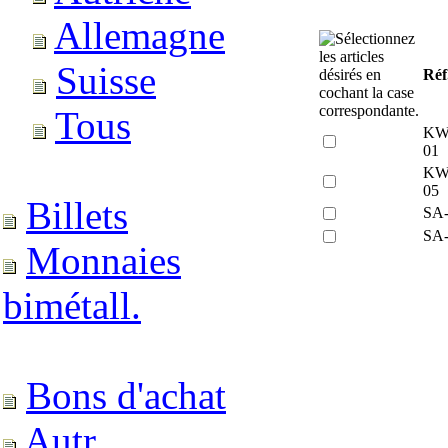
Allemagne
Suisse
Réf
Tous
KW
01
KW
05
Billets
SA-
SA-
Monnaies
bimétall.
Bons d'achat
Autr.