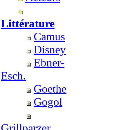
Littérature
Camus
Disney
Ebner-
Esch.
Goethe
Gogol
Grillparzer