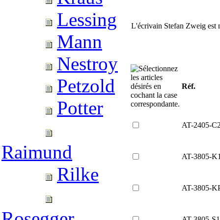
Lessing
L'écrivain Stefan Zweig est 
Mann
Nestroy
Petzold
Réf.
Potter
AT-2405-C
Raimund
AT-3805-K
Rilke
AT-3805-K
Rosegger
AT-3805-S1