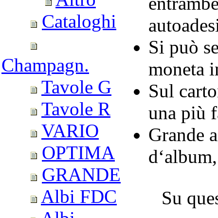
entrambe 
Cataloghi
autoades
Si può sen
Champagn.
moneta in
Tavole G
Sul carto
Tavole R
una più f
VARIO
Grande a
OPTIMA
d‘album,
GRANDE
Albi FDC
Su ques