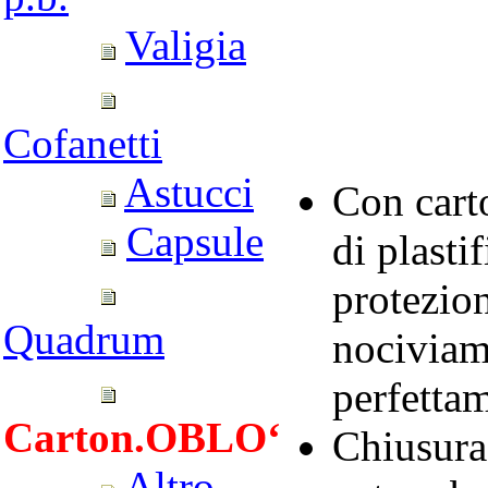
Valigia
Cofanetti
Astucci
Con cart
Capsule
di plasti
protezion
Quadrum
nociviamb
perfettam
Carton.OBLO‘
Chiusura 
Altro