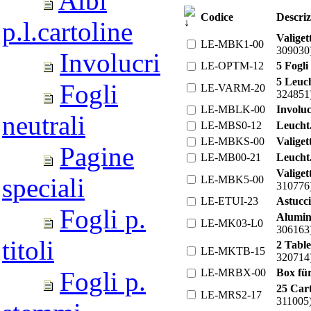
Albi
Codice
Descriz
p.l.cartoline
Valiget
LE-MBK1-00
309030
Involucri
LE-OPTM-12
5 Fogli
5 Leuc
Fogli
LE-VARM-20
324851
LE-MBLK-00
Involu
neutrali
LE-MBS0-12
Leucht
LE-MBKS-00
Valige
Pagine
LE-MB00-21
Leucht
Valiget
speciali
LE-MBK5-00
310776
LE-ETUI-23
Astucci
Fogli p.
Alumin
LE-MK03-L0
306163
titoli
2 Tabl
LE-MKTB-15
320714
LE-MRBX-00
Box fü
Fogli p.
25 Car
LE-MRS2-17
311005