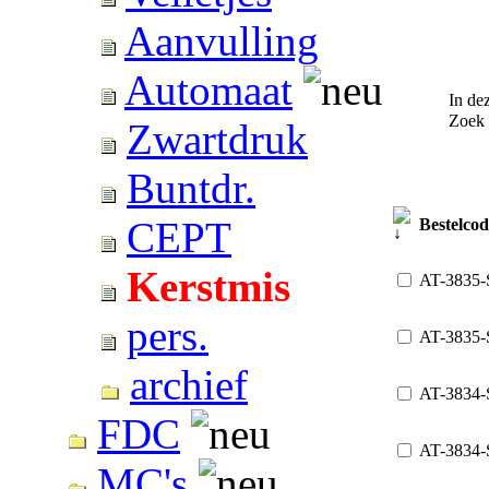
Aanvulling
Automaat
In dez
Zoek
Zwartdruk
Buntdr.
CEPT
Bestelcod
Kerstmis
AT-3835-
pers.
AT-3835
archief
AT-3834-
FDC
AT-3834
MC's