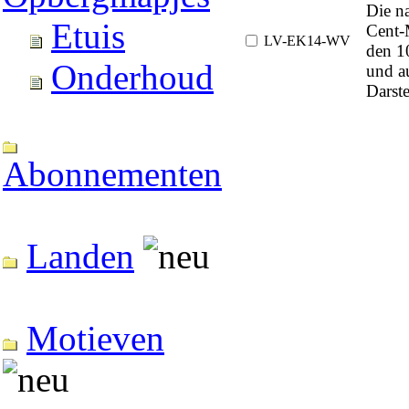
Die na
Etuis
Cent-
LV-EK14-WV
den 1
Onderhoud
und a
Darste
Abonnementen
Landen
Motieven