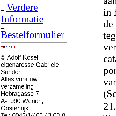
aan
Verdere
in 
Informatie
de 
Bestelformulier
teg
ve
cat
© Adolf Kosel
eigenaresse Gabriele
po
Sander
Alles voor uw
va
verzameling
(S
Hebragasse 7
A-1090 Wenen,
21
Oostenrijk
Tel: 0043/1/406 43 03-0