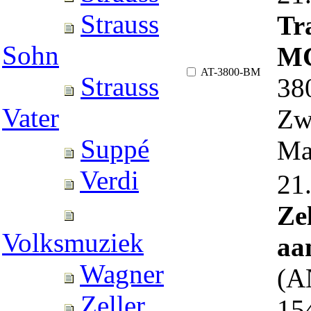
Strauss
Tra
Sohn
MC
AT-3800-BM
Strauss
38
Vater
Zw
Suppé
Ma
Verdi
21
Ze
Volksmuziek
aa
Wagner
(A
Zeller
15