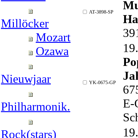
Mu
AT-3898-SP
Ha
Millöcker
39
Mozart
19
Ozawa
Po
Jah
Nieuwjaar
YK-0675-GP
67
E-
Philharmonik.
Sch
19
Rock(stars)