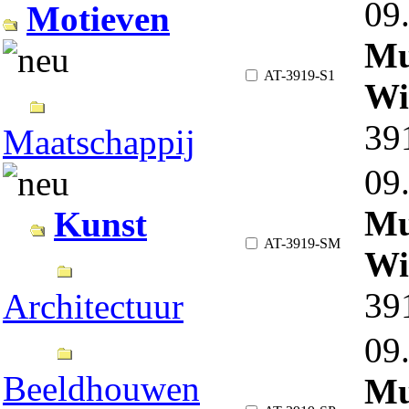
09
Motieven
Mu
AT-3919-S1
Wi
39
Maatschappij
09
Mu
Kunst
AT-3919-SM
Wi
39
Architectuur
09
Beeldhouwen
Mu