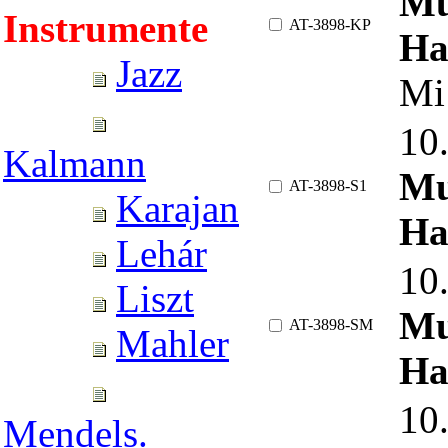
Mu
Instrumente
AT-3898-KP
Ha
Jazz
Mi
10
Kalmann
Mu
AT-3898-S1
Karajan
Ha
Lehár
10
Liszt
Mu
AT-3898-SM
Mahler
Ha
10
Mendels.