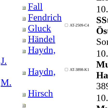
Fall
10
Fendrich
SS
Gluck
AT-2509-C4
Ös
Händel
So
Haydn,
10
J.
Mu
Haydn,
AT-3898-K1
Ha
M.
38
Hirsch
10