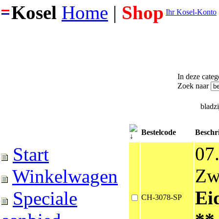
Kosel
Home
|
Shop
Ihr Kosel-Konto
In deze catego
Zoek naar
bladz
Bestelcode
Beschr
07
Start
Zw
Winkelwagen
Ei
Speciale
CH-3078-SP