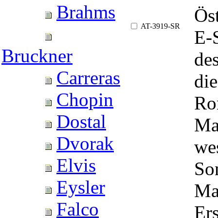
Brahms
Öst
AT-3919-SR
E-
Bruckner
de
Carreras
di
Chopin
Ro
Dostal
Mah
Dvorak
we
Elvis
So
Eysler
Ma
Falco
Ers