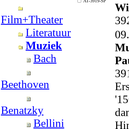
AT-3919-SP
Wi
Film+Theater
39
Literatuur
09
Muziek
Mu
Bach
Pa
39
Beethoven
Er
'1
Benatzky
da
Bellini
Hi