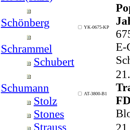
Po
Ja
Schönberg
YK-0675-KP
67
E-
Schrammel
Sch
Schubert
21
Tr
Schumann
AT-3800-B1
F
Stolz
Bl
Stones
Strauss
21