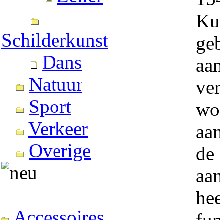
Kuv
Schilderkunst
ge
Dans
aa
Natuur
ve
Sport
wo
Verkeer
aa
Overige
de
aa
hee
Accessoires
fun