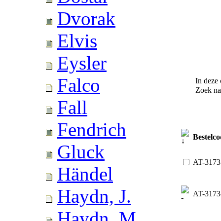
Dvorak
Elvis
Eysler
Falco
In deze 
Zoek n
Fall
Fendrich
Bestelco
Gluck
AT-3173
Händel
Haydn, J.
AT-3173
Haydn, M.