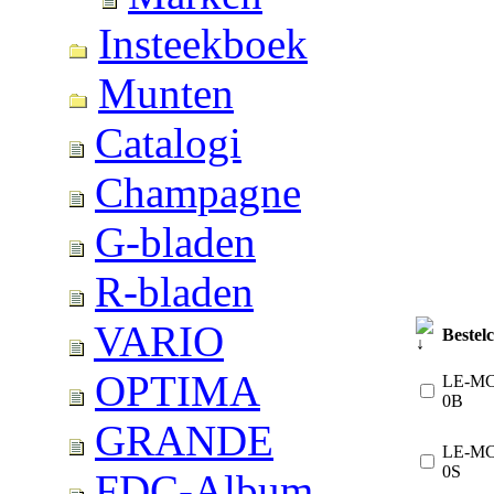
Insteekboek
Munten
Catalogi
Champagne
G-bladen
R-bladen
VARIO
Bestel
OPTIMA
LE-M
0B
GRANDE
LE-M
0S
FDC-Album