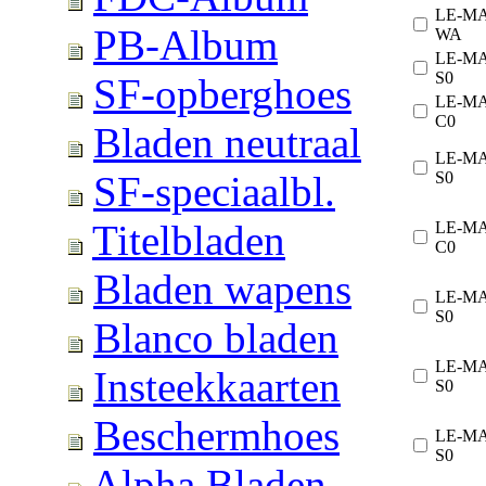
LE-M
PB-Album
WA
LE-M
S0
SF-opberghoes
LE-M
C0
Bladen neutraal
LE-M
S0
SF-speciaalbl.
Titelbladen
LE-M
C0
Bladen wapens
LE-M
S0
Blanco bladen
LE-M
Insteekkaarten
S0
Beschermhoes
LE-M
S0
Alpha Bladen