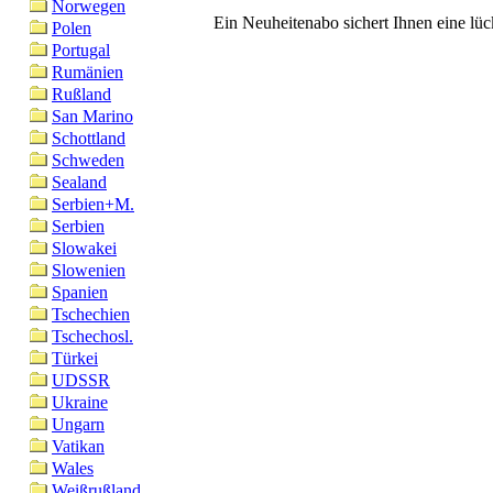
Norwegen
Ein Neuheitenabo sichert Ihnen eine l
Polen
Portugal
Rumänien
Rußland
San Marino
Schottland
Schweden
Sealand
Serbien+M.
Serbien
Slowakei
Slowenien
Spanien
Tschechien
Tschechosl.
Türkei
UDSSR
Ukraine
Ungarn
Vatikan
Wales
Weißrußland