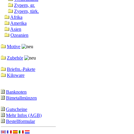
Zypern, gr.
Zypern, türk.
Afrika
Amerika
Asien
Ozeanien
Motive
Zubehör
Briefm.-Pakete
Kiloware
Banknoten
Bimetallmünzen
Gutscheine
Mehr Infos (AGB)
Bestellformular