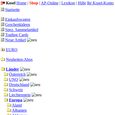
Kosel
Home
|
Shop
|
AP-Online
|
Lexikon
|
Hilfe
Ihr Kosel-Konto
Startseite
Einkaufswagen
Geschenkideen
Spez. Sammelartikel
Trading Cards
Neue Artikel
EURO
Neuheiten-Abos
Länder
Österreich
UNO
Deutschland
Schweiz
Liechtenstein
Europa
Aland
Albanien