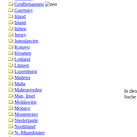
Großbritannien
Guernsey
Irland
Island
Italien
Jersey
Jugoslawien
Kosovo
Kroatien
Lettland
Litauen
Luxemburg
Madeira
Malta
Malteserorden
In die
Man, Insel
Suche
Moldawien
Monaco
Montenegro
Niederlande
Nordirland
N.-Mazedonien