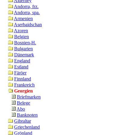
Alderney
Andorra, frz.
Andorra, spa.
Armenien
Aserbaidschan
Azoren
Belgien
Bosnien-H.
Bulgarien
Dänemark
England
Estland
Färöer
Finnland
Frankreich
Georgien
Briefmarken
Belege
Abo
Banknoten
Gibraltar
Griechenland
Grönland