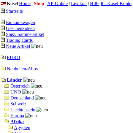
Kosel
Home
|
Shop
|
AP-Online
|
Lexikon
|
Hilfe
Ihr Kosel-Konto
Startseite
Einkaufswagen
Geschenkideen
Spez. Sammelartikel
Trading Cards
Neue Artikel
EURO
Neuheiten-Abos
Länder
Österreich
UNO
Deutschland
Schweiz
Liechtenstein
Europa
Afrika
Ägypten