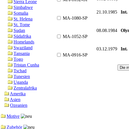
Sierra Leone
Simbabwe
21.10.1985
Int.
Somalia
MA-1080-SP
St. Helena
St. Tome
08.08.1984
Oly
Sudan
Südafrika
MA-1052-SP
Homelands
Swaziland
03.12.1979
Int.
Tansania
MA-0916-SP
Togo
Tristan Cunha
Tschad
Tunesien
Uganda
Zentralafrika
Amerika
Asien
Ozeanien
Motive
Zubehör