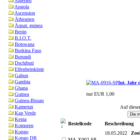
Algerien
Angola
Ascension
Äthiopien
Äquat. guinea
Benin
B.I.O.T.
Botswana
Burkina Faso
Burundi
Dschibuti
Elfenbeinküste
Gabun
Gambia
Int. Jahr 
Ghana
nur EUR 1,00
Guinea
Guinea-Bissau
Kamerun
Auf diese
Kap Verde
Kenia
Bestellcode
Beschreibung
Komoren
Kongo
18.05.2022
Zoo
Kongo DR
MA-X002-SP