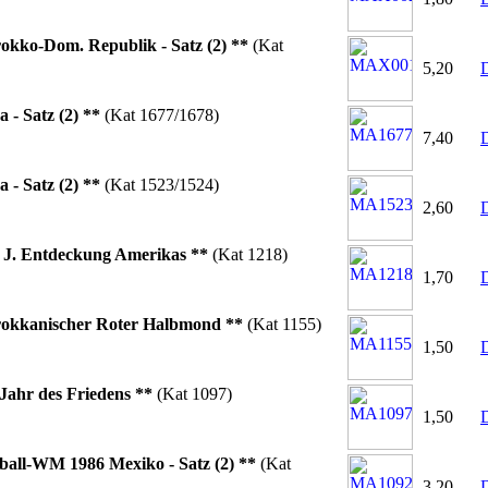
okko-Dom. Republik - Satz (2) **
(Kat
5,20
D
a - Satz (2) **
(Kat 1677/1678)
7,40
D
a - Satz (2) **
(Kat 1523/1524)
2,60
D
. J. Entdeckung Amerikas **
(Kat 1218)
1,70
D
okkanischer Roter Halbmond **
(Kat 1155)
1,50
D
 Jahr des Friedens **
(Kat 1097)
1,50
D
ball-WM 1986 Mexiko - Satz (2) **
(Kat
3,20
D