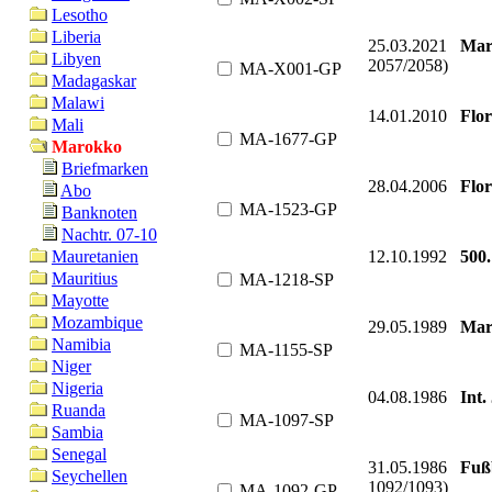
Lesotho
Liberia
25.03.2021
Mar
Libyen
2057/2058)
MA-X001-GP
Madagaskar
Malawi
14.01.2010
Flor
Mali
MA-1677-GP
Marokko
Briefmarken
28.04.2006
Flor
Abo
MA-1523-GP
Banknoten
Nachtr. 07-10
12.10.1992
500
Mauretanien
Mauritius
MA-1218-SP
Mayotte
Mozambique
29.05.1989
Mar
Namibia
MA-1155-SP
Niger
Nigeria
04.08.1986
Int.
Ruanda
MA-1097-SP
Sambia
Senegal
31.05.1986
Fuß
Seychellen
1092/1093)
MA-1092-GP