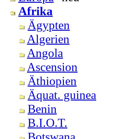
Afrika
Ägypten
Algerien
Angola
Ascension
Äthiopien
Äquat. guinea
Benin
B.I.O.T.
Botswana