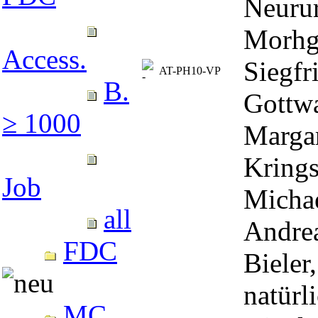
Neuru
Morhge
Access.
Siegfr
AT-PH10-VP
B.
Gottwa
≥ 1000
Margar
Krings
Job
Michae
all
Andrea
FDC
Bieler
natürl
MC