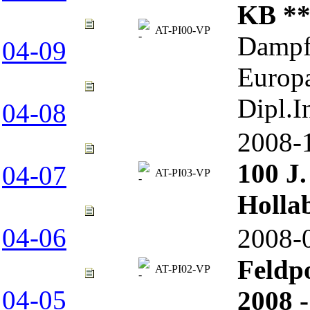
KB *
AT-PI00-VP
Dampf
04-09
Europa
Dipl.
04-08
2008
100 J.
04-07
AT-PI03-VP
Holla
04-06
2008
Feldp
AT-PI02-VP
04-05
2008 