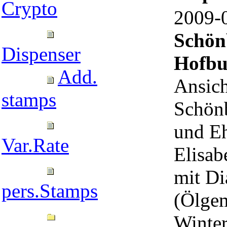
Crypto
2009
Schön
Dispenser
Hofbu
Add.
Ansich
stamps
Schön
und Eh
Var.Rate
Elisab
mit Di
pers.Stamps
(Ölge
Winter