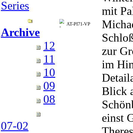
Series
mit Pa
Michae
AT-PI71-VP
Archive
Schloß
12
zur Gr
11
im Hin
10
Detail
09
Blick 
08
Schönb
einst 
07-02
Theres