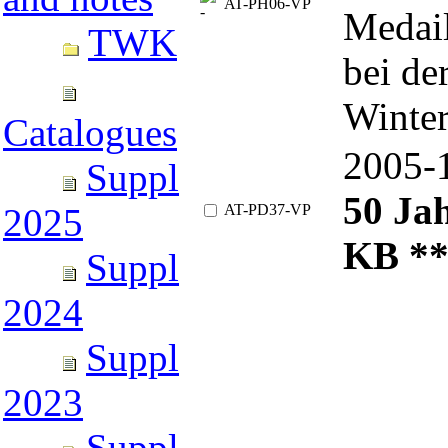
AT-PH06-VP
Medail
TWK
bei de
Winter
Catalogues
2005
Suppl
50 Ja
AT-PD37-VP
2025
KB *
Suppl
2024
Suppl
2023
Suppl