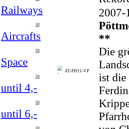
Railways
2007
Pöttm
Aircrafts
**
Die gr
Space
Landsc
AT-PH11-VP
ist di
until 4,-
Ferdin
Krippe
until 6,-
Pfarrh