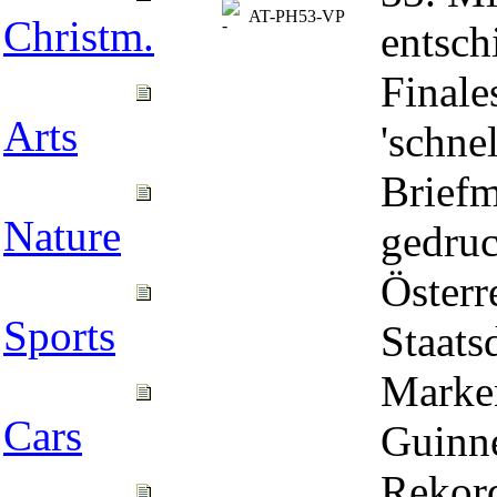
AT-PH53-VP
Christm.
entsch
Finale
Arts
'schne
Briefm
Nature
gedruc
Österr
Sports
Staats
Marke
Cars
Guinn
Rekor