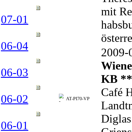
mit Re
07-01
habsbu
österr
06-04
2009
Wiene
06-03
KB *
Café H
06-02
AT-PI70-VP
Landtm
Diglas
06-01
Griens