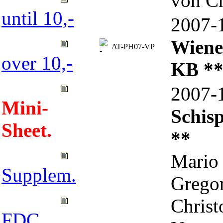
von Ch
until 10,-
2007
Wiene
AT-PH07-VP
over 10,-
KB *
2007
Mini-
Schisp
Sheet.
**
Mario 
Supplem.
Gregor
Christ
FDC