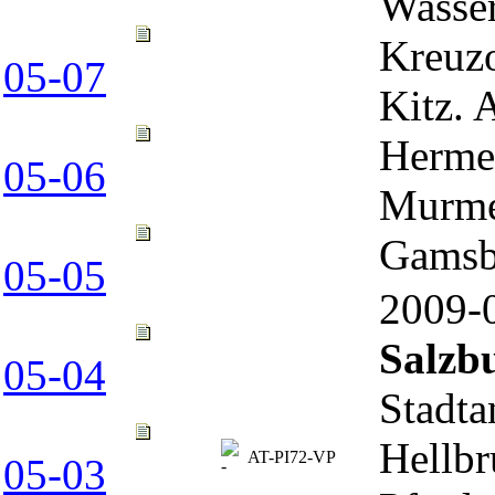
Wasse
Kreuzo
05-07
Kitz. 
Hermel
05-06
Murmel
Gamsb
05-05
2009
Salzb
05-04
Stadta
Hellbr
AT-PI72-VP
05-03