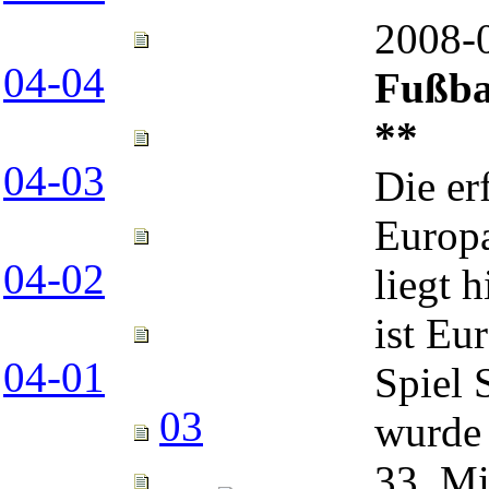
2008
04-04
Fußba
**
04-03
Die er
Europa
04-02
liegt h
ist Eu
04-01
Spiel 
03
wurde 
33. Mi