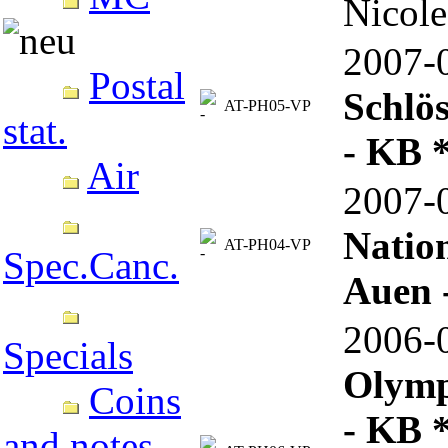
Nicol
2007
Postal
Schlös
AT-PH05-VP
stat.
- KB 
Air
2007
Natio
AT-PH04-VP
Spec.Canc.
Auen 
2006
Specials
Olymp
Coins
- KB 
and notes