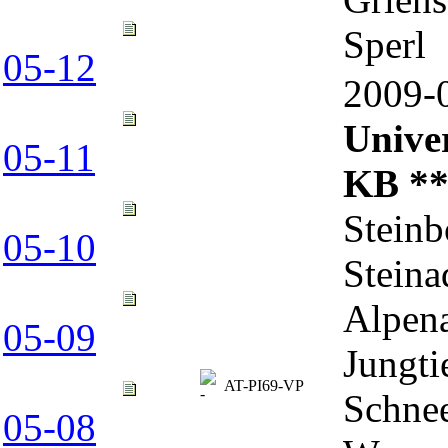
Sperl
05-12
2009
Univer
05-11
KB *
Steinb
05-10
Steina
Alpena
05-09
Jungti
AT-PI69-VP
Schne
05-08