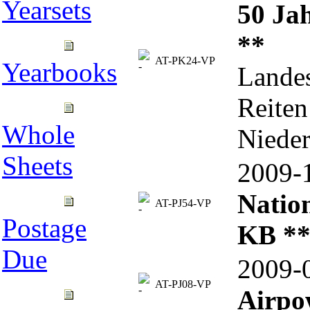
Yearsets
50 Ja
**
AT-PK24-VP
Yearbooks
Landes
Reiten
Whole
Nieder
Sheets
2009
Nation
AT-PJ54-VP
Postage
KB *
Due
2009
AT-PJ08-VP
Airpo