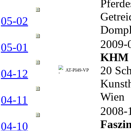
Pferd
Getrei
05-02
Dompl
2009
05-01
KHM i
20 Sch
04-12
AT-PI49-VP
Kunsth
Wien
04-11
2008
Faszin
04-10