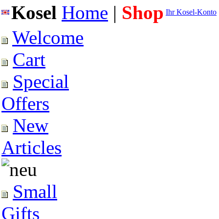
Kosel
Home
|
Shop
Ihr Kosel-Konto
Welcome
Cart
Special
Offers
New
Articles
Small
Gifts