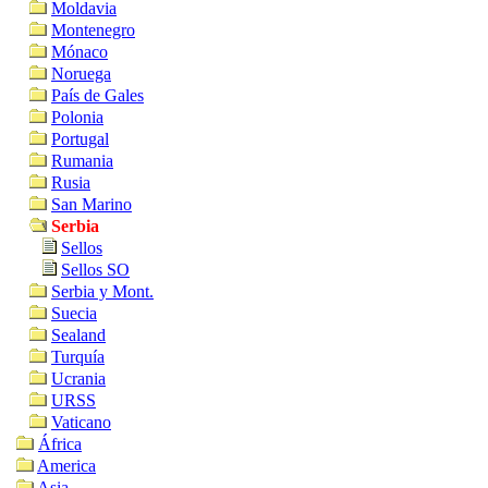
Moldavia
Montenegro
Mónaco
Noruega
País de Gales
Polonia
Portugal
Rumania
Rusia
San Marino
Serbia
Sellos
Sellos SO
Serbia y Mont.
Suecia
Sealand
Turquía
Ucrania
URSS
Vaticano
África
America
Asia