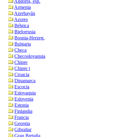
Andorra, esp.
Armenia
Azerbayán
Azores
Bélgica
Bielorrusia
Bosnia-Herzeg.
Bulgaria
Checa
Checoslovaquia
Chipre
Chipre t
Croacia
Dinamarca
Escocia
Eslovaquia
Eslovenia
Estonia
Finlandia
Francia
Georgia
Gibraltar
Gran Bretaña