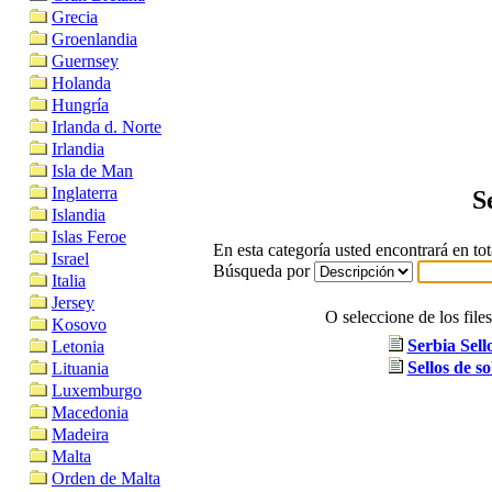
Grecia
Groenlandia
Guernsey
Holanda
Hungría
Irlanda d. Norte
Irlandia
Isla de Man
Inglaterra
S
Islandia
Islas Feroe
En esta categoría usted encontrará en tot
Israel
Búsqueda por
Italia
Jersey
O seleccione de los file
Kosovo
Serbia Sell
Letonia
Sellos de s
Lituania
Luxemburgo
Macedonia
Madeira
Malta
Orden de Malta