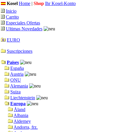
Kosel
Home
|
Shop
Ihr Kosel-Konto
Inicio
Carrito
Especiales Ofertas
Ultimas Novedades
EURO
Suscripciones
Países
España
Austria
ONU
Alemania
Suiza
Liechtenstein
Europa
Åland
Albania
Alderney
Andorra, frz.