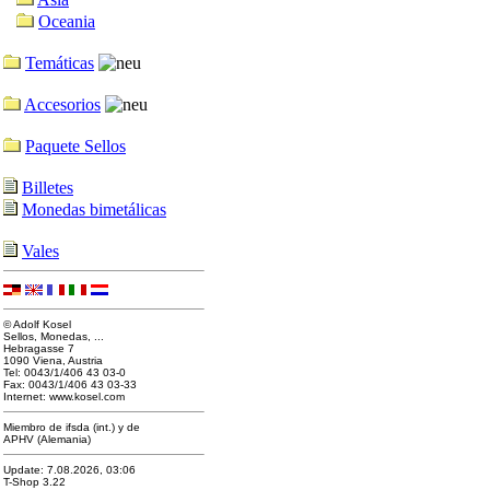
Oceania
Temáticas
Accesorios
Paquete Sellos
Billetes
Monedas bimetálicas
Vales
© Adolf Kosel
Sellos, Monedas, ...
Hebragasse 7
1090 Viena, Austria
Tel: 0043/1/406 43 03-0
Fax: 0043/1/406 43 03-33
Internet: www.kosel.com
Miembro de ifsda (int.) y de
APHV (Alemania)
Update: 7.08.2026, 03:06
T-Shop 3.22