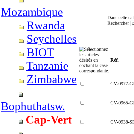
Mozambique
Dans cette cat
Rwanda
Rechercher
Seychelles
BIOT
Réf.
Tanzanie
Zimbabwe
CV-0977-G
Bophuthatsw.
CV-0965-G
Cap-Vert
CV-0938-S