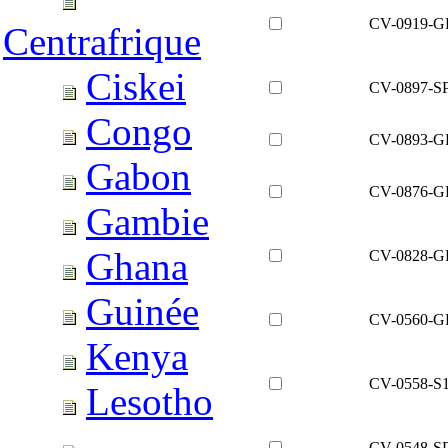
CV-0919-G
Centrafrique
Ciskei
CV-0897-S
Congo
CV-0893-G
Gabon
CV-0876-G
Gambie
Ghana
CV-0828-G
Guinée
CV-0560-G
Kenya
CV-0558-S
Lesotho
CV-0548-S