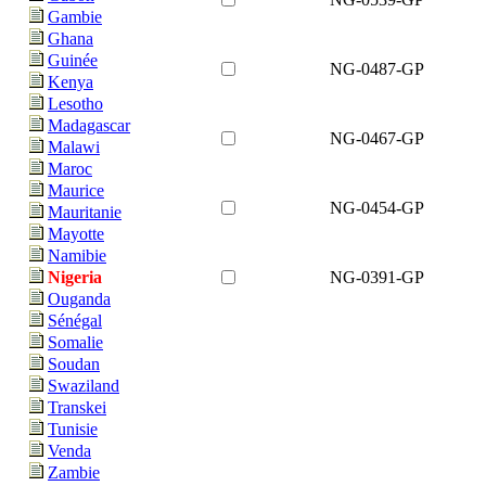
Gambie
Ghana
Guinée
NG-0487-GP
Kenya
Lesotho
Madagascar
NG-0467-GP
Malawi
Maroc
Maurice
NG-0454-GP
Mauritanie
Mayotte
Namibie
NG-0391-GP
Nigeria
Ouganda
Sénégal
Somalie
Soudan
Swaziland
Transkei
Tunisie
Venda
Zambie