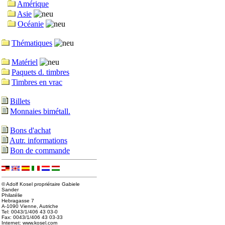
Amérique
Asie
Océanie
Thématiques
Matériel
Paquets d. timbres
Timbres en vrac
Billets
Monnaies bimétall.
Bons d'achat
Autr. informations
Bon de commande
© Adolf Kosel propriétaire Gabiele
Sander
Philatélie
Hebragasse 7
A-1090 Vienne, Autriche
Tel: 0043/1/406 43 03-0
Fax: 0043/1/406 43 03-33
Internet: www.kosel.com