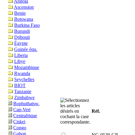
Angola
Ascension
Benin
Botswana
Burkina Faso
Burundi
Djibouti
Égypte
Guinée équ.
Liberia
Libye
Mozambique
Rwanda
Seychelles
BIOT
Tanzanie
Zimbabwe
Bophuthatsw.
Cap-Vert
Réf.
Centrafrique
Ciskei
Congo
Gabon
NG-0539-GP