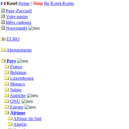
Kosel
Home
|
Shop
Ihr Kosel-Konto
Page d'accueil
Votre panier
Idées cadeaux
Nouveautés
EURO
Abonnements
Pays
France
Belgique
Luxembourg
Monaco
Suisse
Autriche
ONU
Europe
Afrique
Afrique du Sud
Algérie