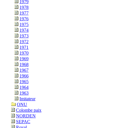
1979
1978
1977
1976
1975
1974
1973
1972
1971
1970
1969
1968
1967
1966
1965
1964
1963
Imitateur
ONU
Colombe paix
NORDEN
SEPAC
Royal