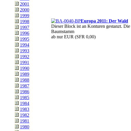
2001
2000
1999
Europa 2011: Der Wald
1998
Dieser Block ist an Konturen gestanzt. D
1997
Baumstamm
1996
ab nur EUR
(SFR 0,00)
1995
1994
1993
1992
1991
1990
1989
1988
1987
1986
1985
1984
1983
1982
1981
1980