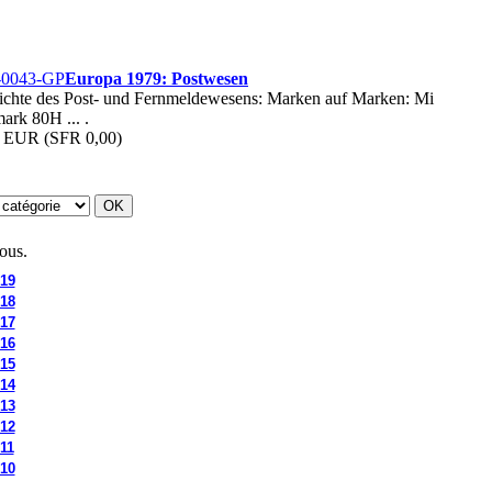
Europa 1979: Postwesen
ichte des Post- und Fernmeldewesens: Marken auf Marken: Mi
rk 80H ... .
r EUR
(SFR 0,00)
ous.
19
18
17
16
15
14
13
12
11
10