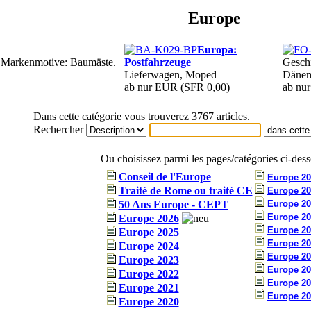
Europe
Europa:
ie Markenmotive: Baumäste.
Postfahrzeuge
Gesch
Lieferwagen, Moped
Dänema
ab nur EUR
(SFR 0,00)
ab nu
Dans cette catégorie vous trouverez 3767 articles.
Rechercher
Ou choisissez parmi les pages/catégories ci-dess
Conseil de l'Europe
Europe 20
Traité de Rome ou traité CE
Europe 20
50 Ans Europe - CEPT
Europe 20
Europe 20
Europe 2026
Europe 20
Europe 2025
Europe 20
Europe 2024
Europe 20
Europe 2023
Europe 20
Europe 2022
Europe 20
Europe 2021
Europe 20
Europe 2020