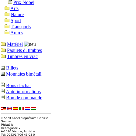
Prix Nobel
Arts
Nature
Sport
Transports
Autres
Matériel
Paquets d. timbres
Timbres en vrac
Billets
Monnaies bimétall.
Bons d'achat
Autr. informations
Bon de commande
© Adolf Kosel propriétaire Gabiele
Sander
Philatélie
Hebragasse 7
A-1090 Vienne, Autriche
Tel: 0043/1/406 43 03-0