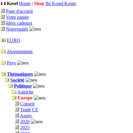
Kosel
Home
|
Shop
Ihr Kosel-Konto
Page d'accueil
Votre panier
Idées cadeaux
Nouveautés
EURO
Abonnements
Pays
Thématiques
Société
Politique
Autriche
Europe
Conseil
Traité CE
Anniv.
2026
2025