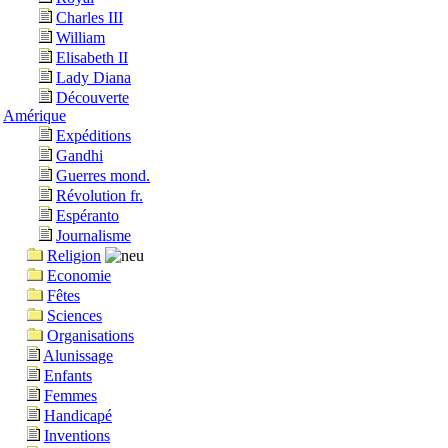
Charles III
William
Elisabeth II
Lady Diana
Découverte
Amérique
Expéditions
Gandhi
Guerres mond.
Révolution fr.
Espéranto
Journalisme
Religion
Economie
Fêtes
Sciences
Organisations
Alunissage
Enfants
Femmes
Handicapé
Inventions