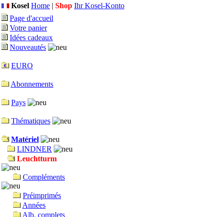
Kosel
Home
|
Shop
Ihr Kosel-Konto
Page d'accueil
Votre panier
Idées cadeaux
Nouveautés
EURO
Abonnements
Pays
Thématiques
Matériel
LINDNER
Leuchtturm
Compléments
Préimprimés
Années
Alb. complets