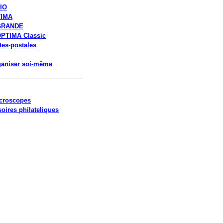
IO
TIMA
 GRANDE
PTIMA Classic
tes-postales
rganiser soi-même
croscopes
oires philateliques