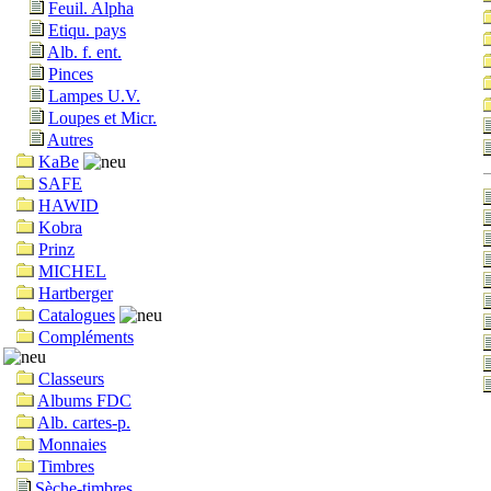
Feuil. Alpha
Etiqu. pays
Alb. f. ent.
Pinces
Lampes U.V.
Loupes et Micr.
Autres
KaBe
SAFE
HAWID
Kobra
Prinz
MICHEL
Hartberger
Catalogues
Compléments
Classeurs
Albums FDC
Alb. cartes-p.
Monnaies
Timbres
Sèche-timbres