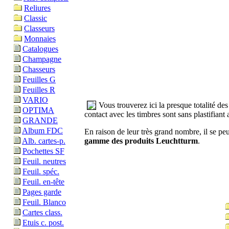
Reliures
Classic
Classeurs
Monnaies
Catalogues
Champagne
Chasseurs
Feuilles G
Feuilles R
VARIO
Vous trouverez ici la presque totalité de
OPTIMA
contact avec les timbres sont sans plastifiant 
GRANDE
Album FDC
En raison de leur très grand nombre, il se peu
gamme des produits Leuchtturm
.
Alb. cartes-p.
Pochettes SF
Feuil. neutres
Feuil. spéc.
Feuil. en-tête
Pages garde
Feuil. Blanco
Cartes class.
Etuis c. post.