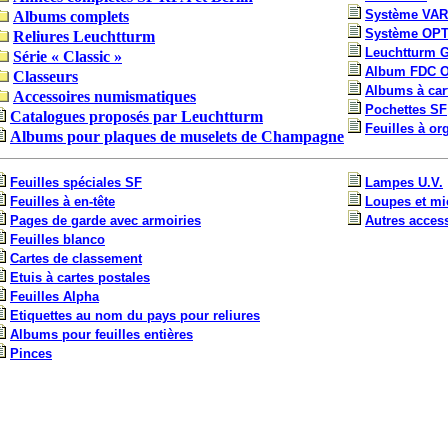
Système VAR
Albums complets
Système OP
Reliures Leuchtturm
Leuchtturm
Série « Classic »
Album FDC O
Classeurs
Albums à car
Accessoires numismatiques
Pochettes SF
Catalogues proposés par Leuchtturm
Feuilles à o
Albums pour plaques de muselets de Champagne
Feuilles spéciales SF
Lampes U.V.
Feuilles à en-tête
Loupes et mi
Pages de garde avec armoiries
Autres access
Feuilles blanco
Cartes de classement
Etuis à cartes postales
Feuilles Alpha
Etiquettes au nom du pays pour reliures
Albums pour feuilles entières
Pinces