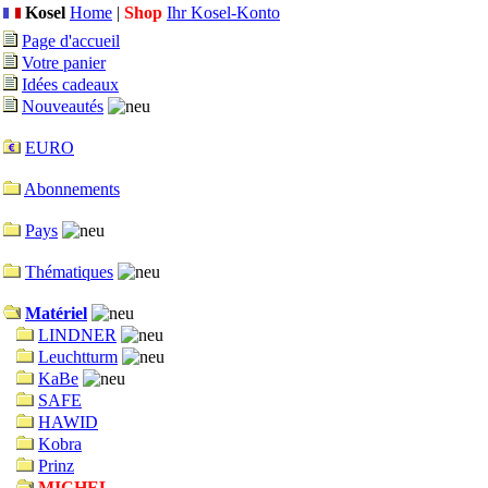
Kosel
Home
|
Shop
Ihr Kosel-Konto
Page d'accueil
Votre panier
Idées cadeaux
Nouveautés
EURO
Abonnements
Pays
Thématiques
Matériel
LINDNER
Leuchtturm
KaBe
SAFE
HAWID
Kobra
Prinz
MICHEL