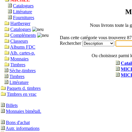
Catalogues
M
Littérature
Fournitures
Hartberger
Nous livrons toute l
Catalogues
Compléments
Dans cette catégorie vous trouverez 87 
Classeurs
Rechercher
Albums FDC
Alb. cartes-p.
Ou choisissez parmi l
Monnaies
Cata
Timbres
MICHE
Sèche-timbres
MICH
Timbres
Littérature
Paquets d. timbres
Timbres en vrac
Billets
Monnaies bimétall.
Bons d'achat
Autr. informations