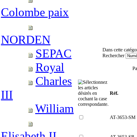
Colombe paix
NORDEN
SEPAC
Dans cette catégor
Rechercher
Royal
P
Charles
III
Réf.
William
AT-3653-SM
Elisabeth II
AT-3653-SR