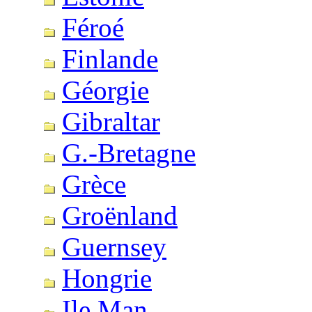
Féroé
Finlande
Géorgie
Gibraltar
G.-Bretagne
Grèce
Groënland
Guernsey
Hongrie
Ile Man