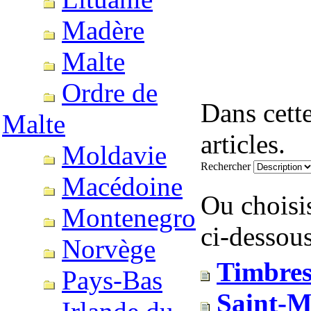
Madère
Malte
Ordre de
Dans cett
Malte
articles.
Moldavie
Rechercher
Macédoine
Ou choisi
Montenegro
ci-dessous
Norvège
Timbres
Pays-Bas
Saint-M