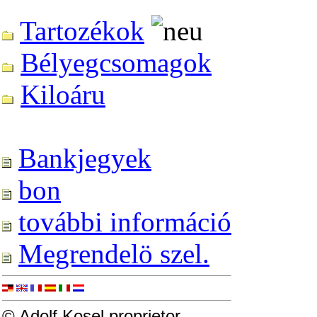
Tartozékok
Bélyegcsomagok
Kiloáru
Bankjegyek
bon
további információ
Megrendelö szel.
© Adolf Kosel proprietor