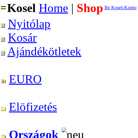
Kosel
Home
|
Shop
Ihr Kosel-Konto
Nyitólap
Kosár
Ajándékötletek
EURO
Elöfizetés
Országok