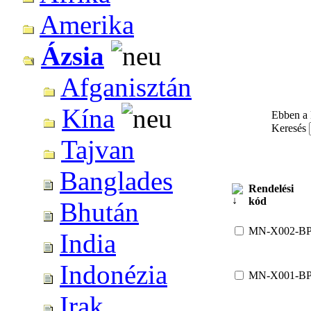
Amerika
Ázsia
Afganisztán
Kína
Ebben a 
Keresés
Tajvan
Banglades
Rendelési
kód
Bhután
MN-X002-B
India
Indonézia
MN-X001-B
Irak