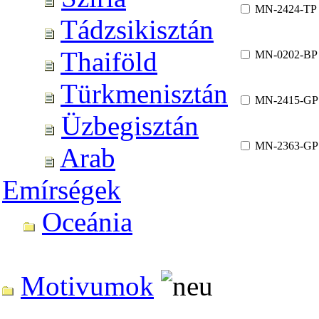
MN-2424-TP
Tádzsikisztán
Thaiföld
MN-0202-BP
Türkmenisztán
MN-2415-GP
Üzbegisztán
MN-2363-GP
Arab
Emírségek
Oceánia
Motivumok