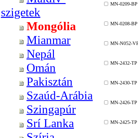
MN-0209-BP
szigetek
Mongólia
MN-0208-BP
Mianmar
MN-N052-V
Nepál
MN-2432-TP
Omán
Pakisztán
MN-2430-TP
Szaúd-Arábia
MN-2426-TP
Szingapúr
Srí Lanka
MN-2425-TP
Szíria