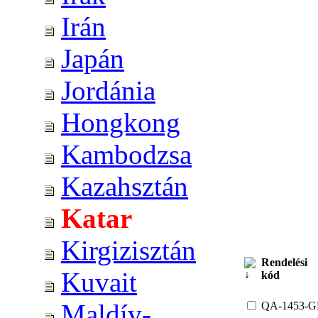
Irán
Japán
Jordánia
Hongkong
Kambodzsa
Kazahsztán
Katar
Kirgizisztán
Rendelési
Kuvait
kód
Maldív-
QA-1453-G