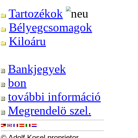
Tartozékok
Bélyegcsomagok
Kiloáru
Bankjegyek
bon
további információ
Megrendelö szel.
© Adolf Kosel proprietor