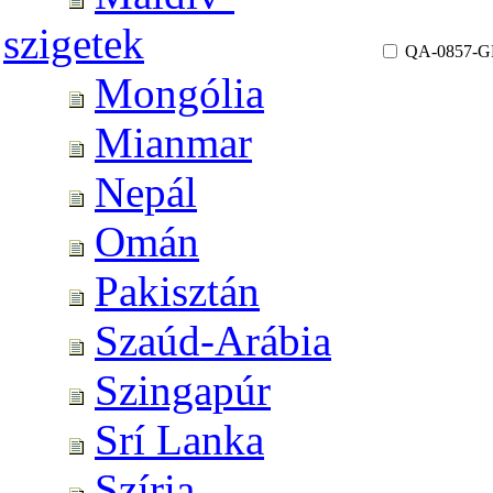
szigetek
QA-0857-G
Mongólia
Mianmar
Nepál
Omán
Pakisztán
Szaúd-Arábia
Szingapúr
Srí Lanka
Szíria