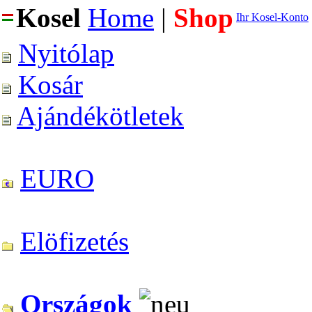
Kosel
Home
|
Shop
Ihr Kosel-Konto
Nyitólap
Kosár
Ajándékötletek
EURO
Elöfizetés
Országok