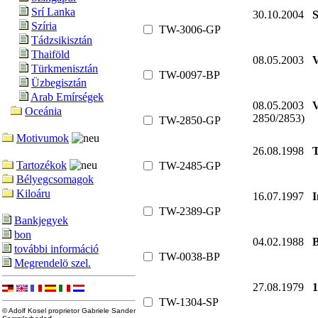
Srí Lanka
30.10.2004
S
Szíria
TW-3006-GP
Tádzsikisztán
Thaiföld
08.05.2003
V
Türkmenisztán
TW-0097-BP
Üzbegisztán
Arab Emírségek
08.05.2003
V
Oceánia
2850/2853)
TW-2850-GP
Motivumok
26.08.1998
T
Tartozékok
TW-2485-GP
Bélyegcsomagok
Kiloáru
16.07.1997
I
TW-2389-GP
Bankjegyek
bon
04.02.1988
B
további információ
TW-0038-BP
Megrendelö szel.
27.08.1979
1
TW-1304-SP
© Adolf Kosel proprietor Gabriele Sander