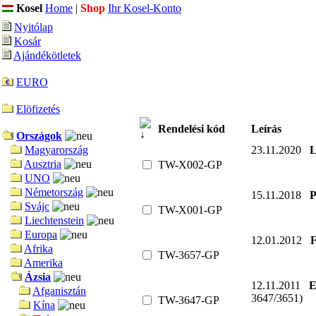
Kosel
Home
|
Shop
Ihr Kosel-Konto
Nyitólap
Kosár
Ajándékötletek
EURO
Elöfizetés
Rendelési kód
Leírás
Országok
23.11.2020
L
Magyarország
Ausztria
TW-X002-GP
UNO
Németország
15.11.2018
P
Svájc
TW-X001-GP
Liechtenstein
Europa
12.01.2012
F
Afrika
TW-3657-GP
Amerika
Ázsia
12.11.2011
E
Afganisztán
3647/3651)
TW-3647-GP
Kína