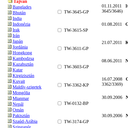
Tajvan
01.11.2011
1
Banglades
3645/3646)
TW-3645-GP
Bhután
India
01.08.2011
G
Indonézia
Irak
TW-3615-SP
Irán
Japán
21.07.2011
K
Jordánia
TW-3611-GP
Hongkong
Kambodzsa
08.06.2011
N
Kazahsztán
TW-3603-GP
Katar
Kirgizisztán
16.07.2008
G
Kuvait
3362/3369)
TW-3362-KP
Maldív-szigetek
Mongólia
30.09.2006
N
Mianmar
TW-0132-BP
Nepál
Omán
30.09.2006
N
Pakisztán
Szaúd-Arábia
TW-3174-GP
Szingapúr