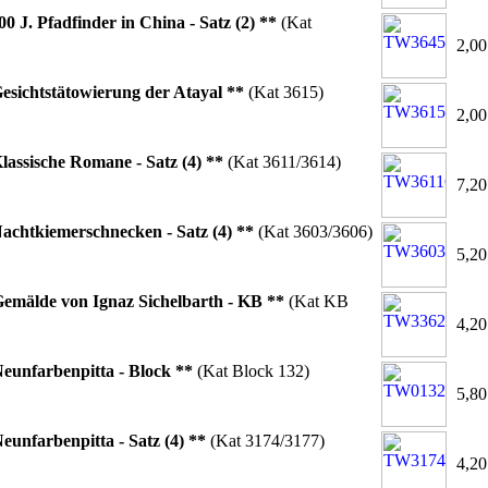
00 J. Pfadfinder in China - Satz (2) **
(Kat
2,00
esichtstätowierung der Atayal **
(Kat 3615)
2,00
lassische Romane - Satz (4) **
(Kat 3611/3614)
7,20
achtkiemerschnecken - Satz (4) **
(Kat 3603/3606)
5,20
emälde von Ignaz Sichelbarth - KB **
(Kat KB
4,20
eunfarbenpitta - Block **
(Kat Block 132)
5,80
eunfarbenpitta - Satz (4) **
(Kat 3174/3177)
4,20