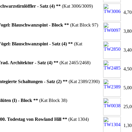
chwarzstirnlöffler - Satz (4) **
(Kat 3006/3009)
4,70
ogel: Blauschwanzspint - Block **
(Kat Block 97)
3,80
ögel: Blauschwanzspint - Satz (4) **
(Kat
3,40
rad. Architektur - Satz (4) **
(Kat 2465/2468)
4,50
ntegierte Schaltungen - Satz (2) **
(Kat 2389/2390)
5,00
lüten (I) - Block **
(Kat Block 38)
25,0
00. Todestag von Rowland Hill **
(Kat 1304)
1,30