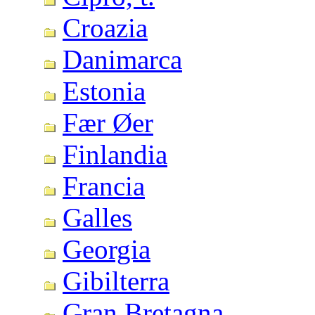
Croazia
Danimarca
Estonia
Fær Øer
Finlandia
Francia
Galles
Georgia
Gibilterra
Gran Bretagna