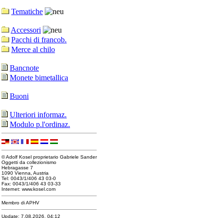
Tematiche
Accessori
Pacchi di francob.
Merce al chilo
Bancnote
Monete bimetallica
Buoni
Ulteriori informaz.
Modulo p.l'ordinaz.
© Adolf Kosel proprietario Gabriele Sander
Oggetti da collezionismo
Hebragasse 7
1090 Vienna, Austria
Tel: 0043/1/406 43 03-0
Fax: 0043/1/406 43 03-33
Internet: www.kosel.com
Membro di APHV
Update: 7.08.2026, 04:12