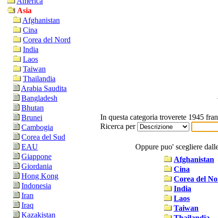
America
Asia
Afghanistan
Cina
Corea del Nord
India
Laos
Taiwan
Thailandia
Arabia Saudita
Bangladesh
Bhutan
In questa categoria troverete 1945 fran
Brunei
Ricerca per
Cambogia
Corea del Sud
Oppure puo' scegliere dalle 
EAU
Giappone
Afghanistan
Giordania
Cina
Hong Kong
Corea del No
Indonesia
India
Iran
Laos
Iraq
Taiwan
Kazakistan
Thailandia