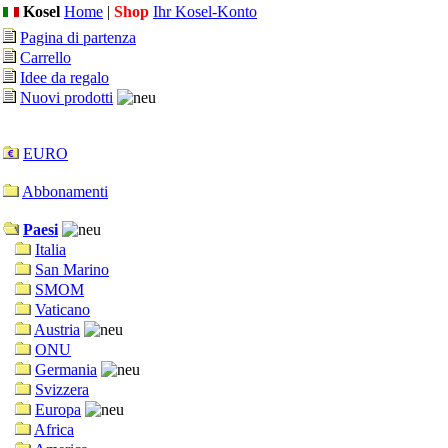
Kosel
Home
|
Shop
Ihr Kosel-Konto
Pagina di partenza
Carrello
Idee da regalo
Nuovi prodotti
EURO
Abbonamenti
Paesi
Italia
San Marino
SMOM
Vaticano
Austria
ONU
Germania
Svizzera
Europa
Africa