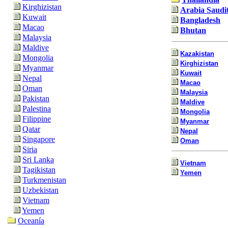
Kirghizistan
Arabia Saudi
Kuwait
Bangladesh
Macao
Bhutan
Malaysia
Maldive
Kazakistan
Mongolia
Kirghizistan
Myanmar
Kuwait
Nepal
Macao
Oman
Malaysia
Pakistan
Maldive
Palestina
Mongolia
Filippine
Myanmar
Qatar
Nepal
Singapore
Oman
Siria
Sri Lanka
Vietnam
Tagikistan
Yemen
Turkmenistan
Uzbekistan
Vietnam
Yemen
Oceanía