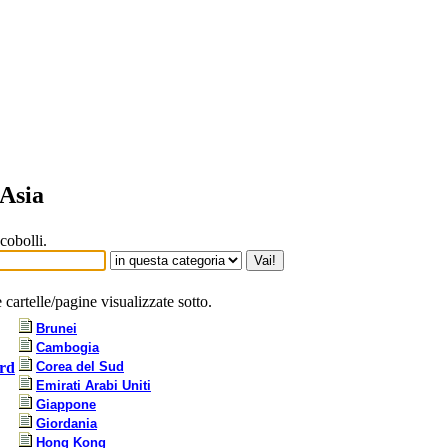
Asia
cobolli.
cartelle/pagine visualizzate sotto.
Brunei
Cambogia
rd
Corea del Sud
Emirati Arabi Uniti
Giappone
Giordania
Hong Kong