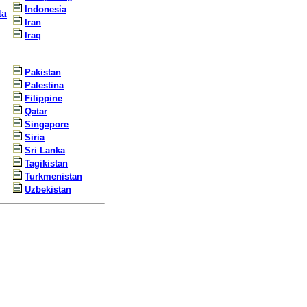
Indonesia
ta
Iran
Iraq
Pakistan
Palestina
Filippine
Qatar
Singapore
Siria
Sri Lanka
Tagikistan
Turkmenistan
Uzbekistan