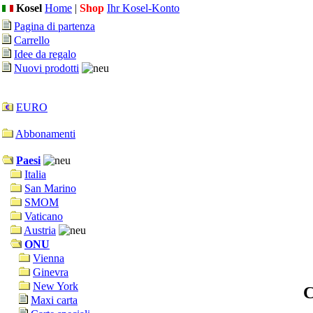
Kosel
Home
|
Shop
Ihr Kosel-Konto
Pagina di partenza
Carrello
Idee da regalo
Nuovi prodotti
EURO
Abbonamenti
Paesi
Italia
San Marino
SMOM
Vaticano
Austria
ONU
Vienna
Ginevra
New York
C
Maxi carta