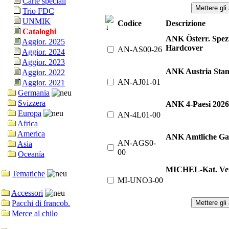
Carte speciali
Trio FDC
UNMIK
Codice
Descrizione
Cataloghi
ANK Österr. Spezi
Aggior. 2025
Hardcover
AN-AS00-26
Aggior. 2024
Aggior. 2023
ANK Austria Stand
Aggior. 2022
AN-AJ01-01
Aggior. 2021
Germania
Svizzera
ANK 4-Paesi 2026
Europa
AN-4L01-00
Africa
America
ANK Amtliche Ga
AN-AGS0-
Asia
00
Oceanía
MICHEL-Kat. Vere
Tematiche
MI-UNO3-00
Accessori
Pacchi di francob.
Merce al chilo