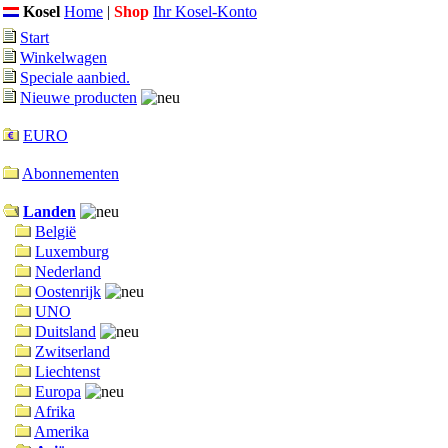
Kosel
Home
|
Shop
Ihr Kosel-Konto
Start
Winkelwagen
Speciale aanbied.
Nieuwe producten
EURO
Abonnementen
Landen
België
Luxemburg
Nederland
Oostenrijk
UNO
Duitsland
Zwitserland
Liechtenst
Europa
Afrika
Amerika