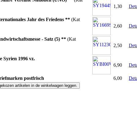
1,30
Deta
ternationales Jahr des Friedens **
(Kat
2,60
Deta
ndwirtschaftsmesse - Satz (5) **
(Kat
2,50
Deta
 Syrien 1996 vz.
6,90
Deta
iefmarken postfrisch
6,00
Deta