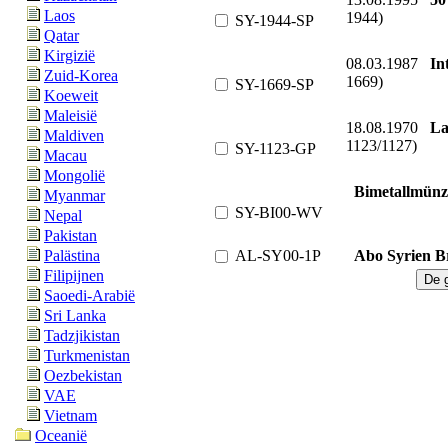
Laos
1944)
SY-1944-SP
Qatar
Kirgizië
08.03.1987
In
Zuid-Korea
1669)
SY-1669-SP
Koeweit
Maleisië
18.08.1970
La
Maldiven
1123/1127)
SY-1123-GP
Macau
Mongolië
Bimetallmünze
Myanmar
SY-BI00-WV
Nepal
Pakistan
AL-SY00-1P
Abo Syrien Br
Palästina
Filipijnen
Saoedi-Arabië
Sri Lanka
Tadzjikistan
Turkmenistan
Oezbekistan
VAE
Vietnam
Oceanië