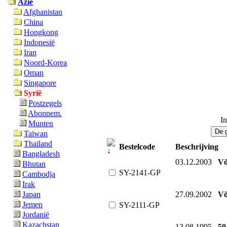
Azië
Afghanistan
China
Hongkong
Indonesië
Iran
Noord-Korea
Oman
Singapore
Syrië
Postzegels
Abonnem.
In
Munten
Taiwan
Thailand
Bestelcode
Beschrijving
Bangladesh
03.12.2003
Vö
Bhutan
SY-2141-GP
Cambodja
Irak
27.09.2002
Vö
Japan
Jemen
SY-2111-GP
Jordanië
Kazachstan
13.08.1995
50