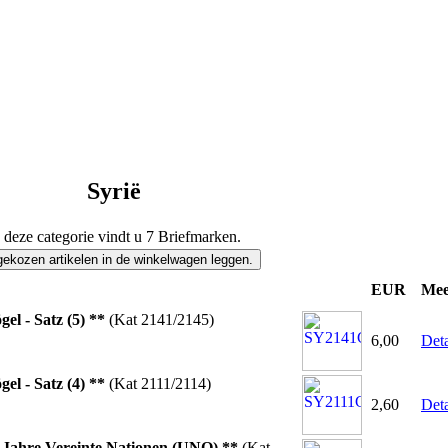
Syrië
 deze categorie vindt u 7 Briefmarken.
EUR
Mee
gel - Satz (5) **
(Kat 2141/2145)
6,00
Deta
gel - Satz (4) **
(Kat 2111/2114)
2,60
Deta
 Jahre Vereinte Nationen (UNO) **
(Kat