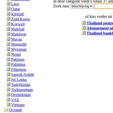
In deze categorie vindt u totaal 37 art
Laos
Zoek naar
Qatar
Kirgizië
of kies verder ui
Zuid-Korea
Thailand postze
Koeweit
Abonnement nie
Maleisië
Thailand bankb
Maldiven
Macau
Mongolië
Myanmar
Nepal
Pakistan
Palästina
Filipijnen
Saoedi-Arabië
Sri Lanka
Tadzjikistan
Turkmenistan
Oezbekistan
VAE
Vietnam
Oceanië