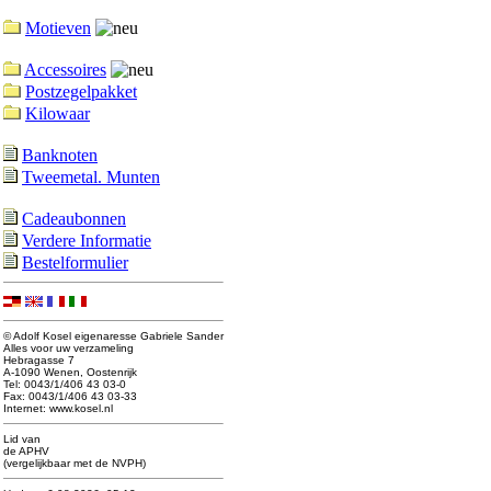
Motieven
Accessoires
Postzegelpakket
Kilowaar
Banknoten
Tweemetal. Munten
Cadeaubonnen
Verdere Informatie
Bestelformulier
© Adolf Kosel eigenaresse Gabriele Sander
Alles voor uw verzameling
Hebragasse 7
A-1090 Wenen, Oostenrijk
Tel: 0043/1/406 43 03-0
Fax: 0043/1/406 43 03-33
Internet: www.kosel.nl
Lid van
de APHV
(vergelijkbaar met de NVPH)