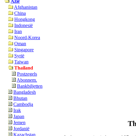
Azië
Afghanistan
China
Hongkong
Indonesië
Iran
Noord-Korea
Oman
Singapore
Syrië
Taiwan
Thailand
Postzegels
Abonnem.
Bankbiljetten
Bangladesh
Bhutan
Cambodja
Irak
Japan
Th
Jemen
Jordanië
Kazachstan