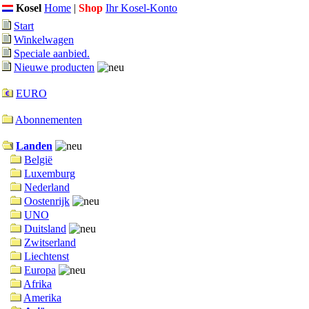
Kosel
Home
|
Shop
Ihr Kosel-Konto
Start
Winkelwagen
Speciale aanbied.
Nieuwe producten
EURO
Abonnementen
Landen
België
Luxemburg
Nederland
Oostenrijk
UNO
Duitsland
Zwitserland
Liechtenst
Europa
Afrika
Amerika