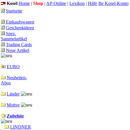
Kosel
Home
|
Shop
|
AP-Online
|
Lexikon
|
Hilfe
Ihr Kosel-Konto
Startseite
Einkaufswagen
Geschenkideen
Spez.
Sammelartikel
Trading Cards
Neue Artikel
EURO
Neuheiten-
Abos
Länder
Motive
Zubehör
LINDNER