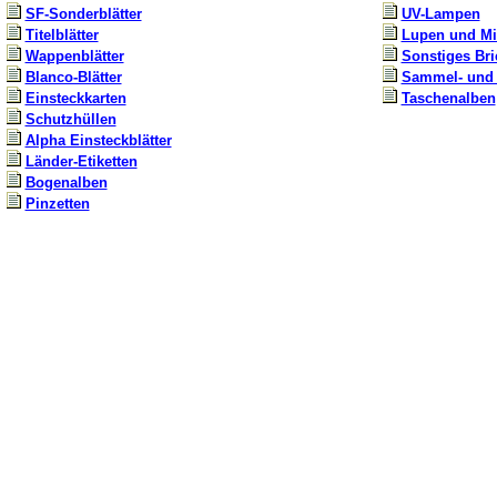
SF-Sonderblätter
UV-Lampen
Titelblätter
Lupen und Mi
Wappenblätter
Sonstiges Br
Blanco-Blätter
Sammel- und 
Einsteckkarten
Taschenalben
Schutzhüllen
Alpha Einsteckblätter
Länder-Etiketten
Bogenalben
Pinzetten