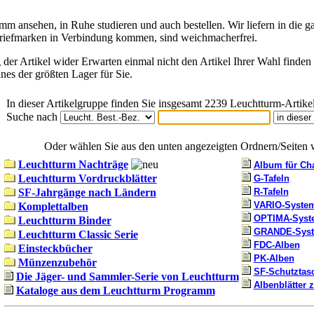
 ansehen, in Ruhe studieren und auch bestellen. Wir liefern in die g
 Briefmarken in Verbindung kommen, sind weichmacherfrei.
ng der Artikel wider Erwarten einmal nicht den Artikel Ihrer Wahl finden
nes der größten Lager für Sie.
In dieser Artikelgruppe finden Sie insgesamt 2239 Leuchtturm-Artikel
Suche nach
Oder wählen Sie aus den unten angezeigten Ordnern/Seiten w
Leuchtturm Nachträge
Album für Ch
Leuchtturm Vordruckblätter
G-Tafeln
SF-Jahrgänge nach Ländern
R-Tafeln
VARIO-Syste
Komplettalben
OPTIMA-Syst
Leuchtturm Binder
GRANDE-Sys
Leuchtturm Classic Serie
FDC-Alben
Einsteckbücher
PK-Alben
Münzenzubehör
SF-Schutztas
Die Jäger- und Sammler-Serie von Leuchtturm
Albenblätter 
Kataloge aus dem Leuchtturm Programm