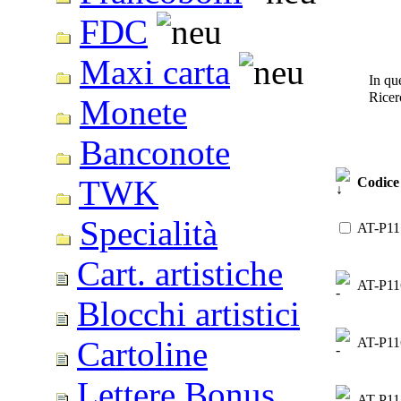
FDC
Maxi carta
In que
Ricer
Monete
Banconote
TWK
Codice
Specialità
AT-P11
Cart. artistiche
AT-P11
Blocchi artistici
AT-P11
Cartoline
Lettere Bonus
AT-P11