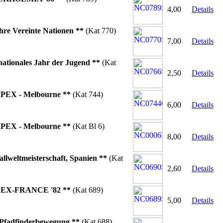
4,00
Details
hre Vereinte Nationen **
(Kat 770)
7,00
Details
nationales Jahr der Jugend **
(Kat
2,50
Details
PEX - Melbourne **
(Kat 744)
6,00
Details
PEX - Melbourne **
(Kat Bl 6)
8,00
Details
llweltmeisterschaft, Spanien **
(Kat
2,60
Details
EX-FRANCE '82 **
(Kat 689)
5,00
Details
 Pfadfinderbewegung **
(Kat 688)