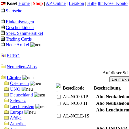
Kosel
Home
|
Shop
|
AP-Online
|
Lexikon
|
Hilfe
Ihr Kosel-Konto
Startseite
Einkaufswagen
Geschenkideen
Spez. Sammelartikel
Trading Cards
Neue Artikel
EURO
Neuheiten-Abos
Auf dieser Sei
Länder
Österreich
Bestellcode
Beschreibung
UNO
Deutschland
AL-NC00-1P
Abo Neukaledoni
Schweiz
AL-NC00-11
Abo Neukaledo
Liechtenstein
Abo Leuchtturm
Europa
AL-NCLE-1S
Afrika
Amerika
Abo LINDNER T