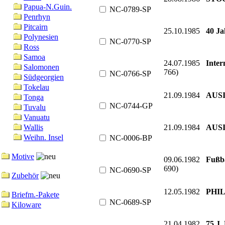
Papua-N.Guin.
NC-0789-SP
Penrhyn
Pitcairn
25.10.1985
40 Ja
Polynesien
NC-0770-SP
Ross
Samoa
24.07.1985
Inter
Salomonen
766)
NC-0766-SP
Südgeorgien
Tokelau
21.09.1984
AUSI
Tonga
NC-0744-GP
Tuvalu
Vanuatu
21.09.1984
AUSI
Wallis
Weihn. Insel
NC-0006-BP
Motive
09.06.1982
Fußba
690)
NC-0690-SP
Zubehör
12.05.1982
PHIL
Briefm.-Pakete
NC-0689-SP
Kiloware
21.04.1982
75 J.