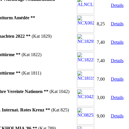
Details
htturm Amédée **
8,25
Details
achten 2022 **
(Kat 1829)
7,40
Details
httürme **
(Kat 1822)
7,40
Details
httürme **
(Kat 1811)
7,00
Details
hre Vereinte Nationen **
(Kat 1042)
3,00
Details
. Internat. Rotes Kreuz **
(Kat 825)
9,00
Details
KHOLMIA '86 **
(Kat 789)