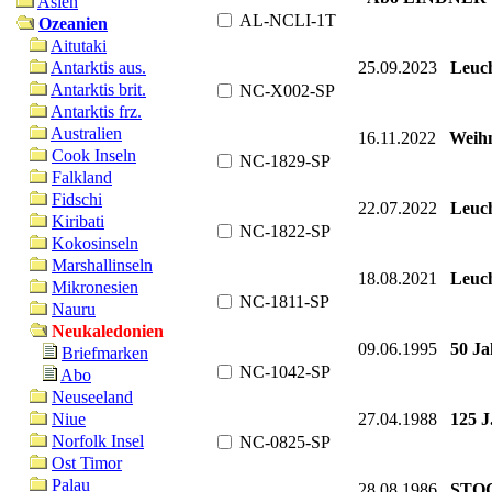
Asien
AL-NCLI-1T
Ozeanien
Aitutaki
25.09.2023
Leuc
Antarktis aus.
Antarktis brit.
NC-X002-SP
Antarktis frz.
Australien
16.11.2022
Weihn
Cook Inseln
NC-1829-SP
Falkland
Fidschi
22.07.2022
Leuc
Kiribati
NC-1822-SP
Kokosinseln
Marshallinseln
18.08.2021
Leuc
Mikronesien
NC-1811-SP
Nauru
Neukaledonien
09.06.1995
50 Ja
Briefmarken
NC-1042-SP
Abo
Neuseeland
27.04.1988
125 J
Niue
Norfolk Insel
NC-0825-SP
Ost Timor
Palau
28.08.1986
STOC