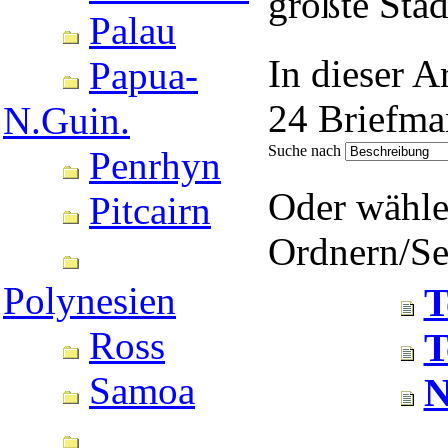
größte Stad
Palau
In dieser A
Papua-
24 Briefma
N.Guin.
Suche nach
Penrhyn
Oder wähle
Pitcairn
Ordnern/Sei
Polynesien
T
Ross
T
Samoa
N