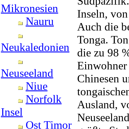
Südpazifik
Mikronesien
Inseln, vo
Nauru
Auch die b
Tonga. Ton
Neukaledonien
die zu 98 %
Einwohner 
Neuseeland
Chinesen un
Niue
tongaische
Norfolk
Ausland, vo
Insel
Neuseeland
Ost Timor