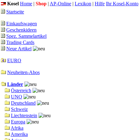
Kosel
Home
|
Shop
|
AP-Online
|
Lexikon
|
Hilfe
Ihr Kosel-Konto
Startseite
Einkaufswagen
Geschenkideen
Spez. Sammelartikel
Trading Cards
Neue Artikel
EURO
Neuheiten-Abos
Länder
Österreich
UNO
Deutschland
Schweiz
Liechtenstein
Europa
Afrika
Amerika