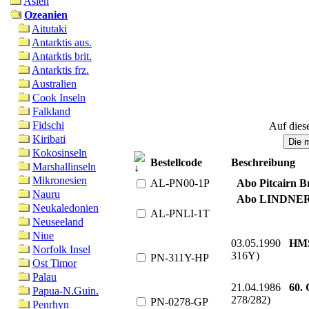
Asien
Ozeanien
Aitutaki
Antarktis aus.
Antarktis brit.
Antarktis frz.
Australien
Cook Inseln
Falkland
Fidschi
Auf dies
Kiribati
Kokosinseln
Bestellcode
Beschreibung
Marshallinseln
Mikronesien
AL-PN00-1P
Abo Pitcairn B
Nauru
Abo LINDNER T
Neukaledonien
AL-PNLI-1T
Neuseeland
Niue
03.05.1990
HMS
Norfolk Insel
316Y)
PN-311Y-HP
Ost Timor
Palau
21.04.1986
60. 
Papua-N.Guin.
278/282)
PN-0278-GP
Penrhyn