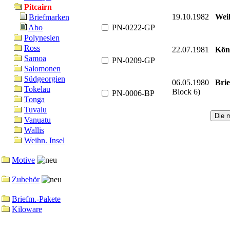
Pitcairn
19.10.1982
Weih
Briefmarken
PN-0222-GP
Abo
Polynesien
Ross
22.07.1981
Köni
Samoa
PN-0209-GP
Salomonen
Südgeorgien
06.05.1980
Bri
Tokelau
Block 6)
PN-0006-BP
Tonga
Tuvalu
Vanuatu
Wallis
Weihn. Insel
Motive
Zubehör
Briefm.-Pakete
Kiloware