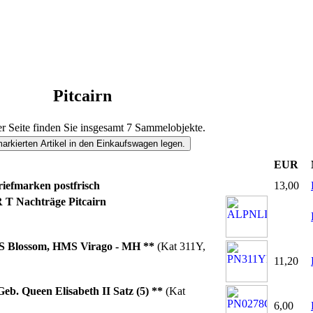
Pitcairn
er Seite finden Sie insgesamt 7 Sammelobjekte.
EUR
riefmarken postfrisch
13,00
 Nachträge Pitcairn
 Blossom, HMS Virago - MH **
(Kat 311Y,
11,20
Geb. Queen Elisabeth II Satz (5) **
(Kat
6,00