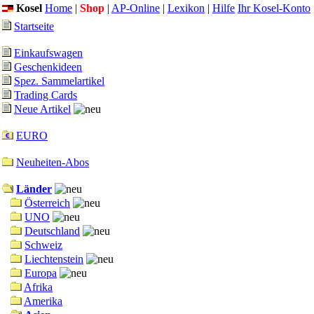
Kosel
Home
|
Shop
|
AP-Online
|
Lexikon
|
Hilfe
Ihr Kosel-Konto
Startseite
Einkaufswagen
Geschenkideen
Spez. Sammelartikel
Trading Cards
Neue Artikel
EURO
Neuheiten-Abos
Länder
Österreich
UNO
Deutschland
Schweiz
Liechtenstein
Europa
Afrika
Amerika