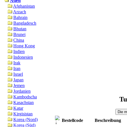
Asien
Afghanistan
Arzach
Bahrain
Bangladesch
Bhutan
Brunei
China
Hong Kong
Indien
Indonesien
Irak
Iran
Israel
Japan
Jemen
Jordanien
Kambodscha
Tu
Kasachstan
Katar
Kirgisistan
Korea (Nord)
Bestellcode
Beschreibung
Korea (Süd)