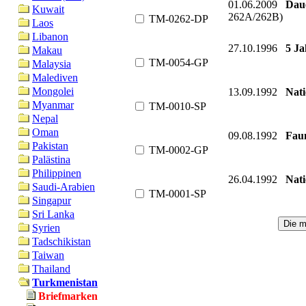
01.06.2009
Daue
Kuwait
262A/262B)
TM-0262-DP
Laos
Libanon
27.10.1996
5 Ja
Makau
TM-0054-GP
Malaysia
Malediven
Mongolei
13.09.1992
Nati
Myanmar
TM-0010-SP
Nepal
Oman
09.08.1992
Faun
Pakistan
TM-0002-GP
Palästina
Philippinen
26.04.1992
Nati
Saudi-Arabien
TM-0001-SP
Singapur
Sri Lanka
Syrien
Tadschikistan
Taiwan
Thailand
Turkmenistan
Briefmarken