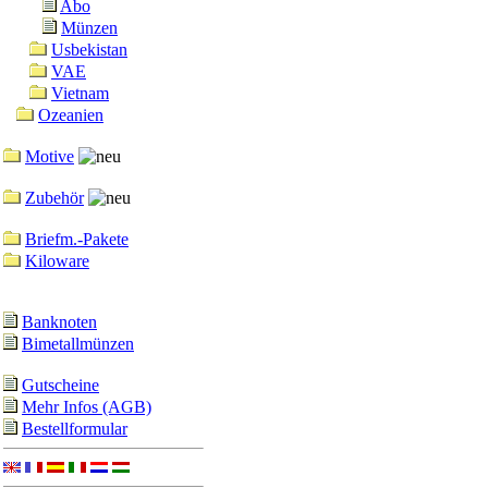
Abo
Münzen
Usbekistan
VAE
Vietnam
Ozeanien
Motive
Zubehör
Briefm.-Pakete
Kiloware
Banknoten
Bimetallmünzen
Gutscheine
Mehr Infos (AGB)
Bestellformular