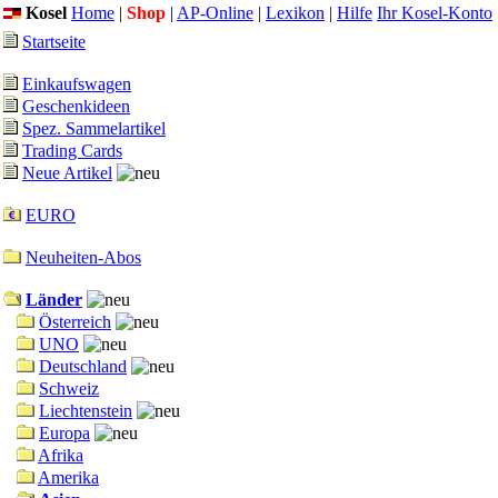
Kosel
Home
|
Shop
|
AP-Online
|
Lexikon
|
Hilfe
Ihr Kosel-Konto
Startseite
Einkaufswagen
Geschenkideen
Spez. Sammelartikel
Trading Cards
Neue Artikel
EURO
Neuheiten-Abos
Länder
Österreich
UNO
Deutschland
Schweiz
Liechtenstein
Europa
Afrika
Amerika