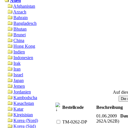
Asien
Afghanistan
Arzach
Bahrain
Bangladesch
Bhutan
Brunei
China
Hong Kong
Indien
Indonesien
Irak
Iran
Israel
Japan
Jemen
Jordanien
Auf dies
Kambodscha
Kasachstan
Bestellcode
Beschreibung
Katar
Kirgisistan
01.06.2009
Dau
Korea (Nord)
262A/262B)
TM-0262-DP
Korea (Süd)