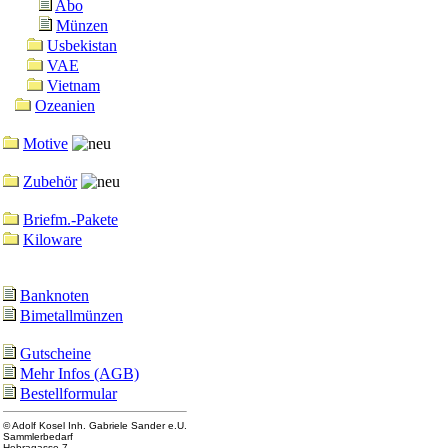
Abo
Münzen
Usbekistan
VAE
Vietnam
Ozeanien
Motive
Zubehör
Briefm.-Pakete
Kiloware
Banknoten
Bimetallmünzen
Gutscheine
Mehr Infos (AGB)
Bestellformular
© Adolf Kosel Inh. Gabriele Sander e.U.
Sammlerbedarf
Hebragasse 7