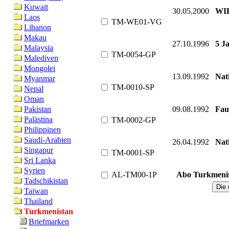
Kuwait
30.05.2000
WIP
Laos
TM-WE01-VG
Libanon
Makau
27.10.1996
5 J
Malaysia
TM-0054-GP
Malediven
Mongolei
13.09.1992
Nat
Myanmar
TM-0010-SP
Nepal
Oman
09.08.1992
Faun
Pakistan
Palästina
TM-0002-GP
Philippinen
Saudi-Arabien
26.04.1992
Nat
Singapur
TM-0001-SP
Sri Lanka
Syrien
AL-TM00-1P
Abo Turkmenis
Tadschikistan
Taiwan
Thailand
Turkmenistan
Briefmarken