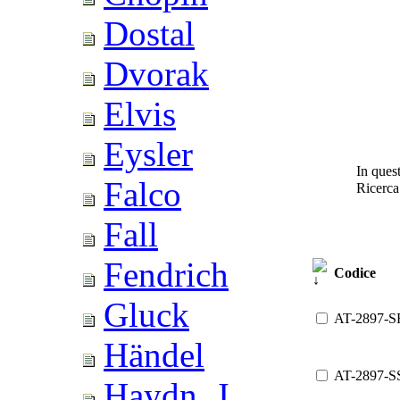
Dostal
Dvorak
Elvis
Eysler
In quest
Falco
Ricerca
Fall
Fendrich
Codice
Gluck
AT-2897-S
Händel
AT-2897-S
Haydn, J.