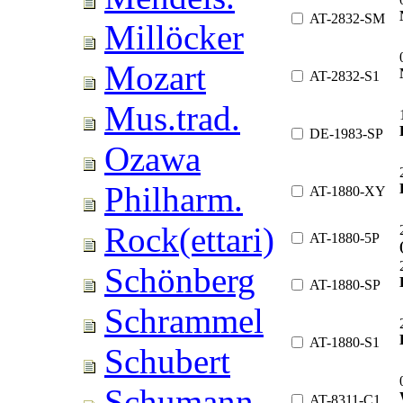
AT-2832-SM
Millöcker
Mozart
AT-2832-S1
Mus.trad.
DE-1983-SP
Ozawa
Philharm.
AT-1880-XY
Rock(ettari)
AT-1880-5P
Schönberg
AT-1880-SP
Schrammel
AT-1880-S1
Schubert
Schumann
AT-8311-C1