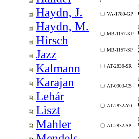
Haydn, J.
VA-1780-GP
Haydn, M.
MB-1157-KP
Hirsch
MB-1157-SP
Jazz
Kalmann
AT-2836-SR
Karajan
AT-0903-C5
Lehár
AT-2832-Y0
Liszt
Mahler
AT-2832-SP
Mendels.