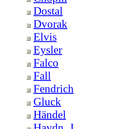
Dostal
Dvorak
Elvis
Eysler
Falco
Fall
Fendrich
Gluck
Händel
Haydn, J.