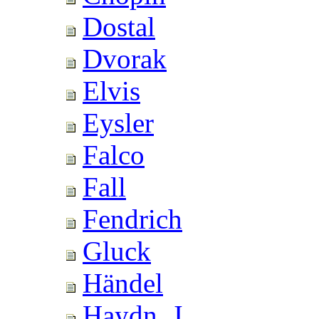
Dostal
Dvorak
Elvis
Eysler
Falco
Fall
Fendrich
Gluck
Händel
Haydn, J.