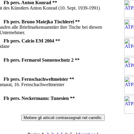
04
Fb pers. Anton Konrad **
rät des Künstlers Anton Konrad (10. Sept. 1939-1991)
04
Fb pers. Bruno Matejka Tischlerei **
kaufen alle Briefmarkensammler ihre Tische bei diesem
 Unternehmer.
04
Fb pers. Calcio EM 2004 **
idane
04
Fb pers. Fermarol Sonnenschutz 2 **
04
Fb pers. Fernschachweltmeister **
marat, 16. Fernschachweltmeister
04
Fb pers. Neckermann: Tunesien **