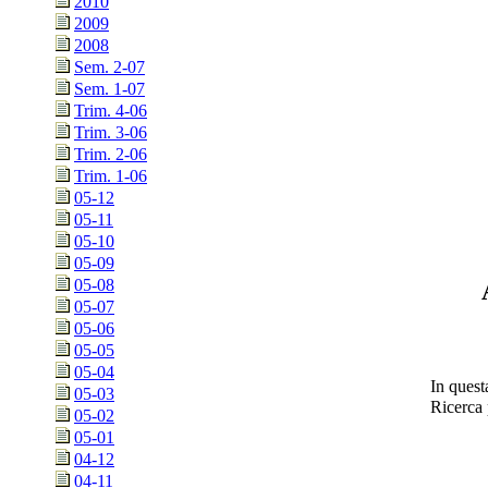
2010
2009
2008
Sem. 2-07
Sem. 1-07
Trim. 4-06
Trim. 3-06
Trim. 2-06
Trim. 1-06
05-12
05-11
05-10
05-09
05-08
05-07
05-06
05-05
05-04
In quest
05-03
Ricerca
05-02
05-01
04-12
04-11