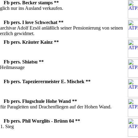
04
Fb pers. Becker stamps **
glich nur ins Ausland verkaufen.
04
Fb pers. I love Schwechat **
archivar Adolf Ezsöl anläßlich seiner Pensionierung von seinen
erzlich gewidmet.
04
Fb pers. Kräuter Kainz **
04
Fb pers. Shiatsu **
 Heilmassage
04
Fb pers. Tapezierermeister E. Mischek **
04
Fb pers. Flugschule Hohe Wand **
 für Paragleiten und Drachenfliegen auf der Hohen Wand.
04
Fb pers. Phil Wurglits - Brünn 04 **
1. Sieg