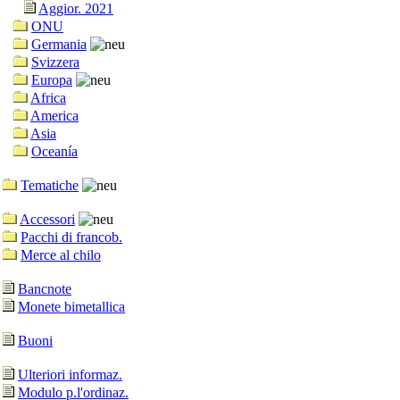
Aggior. 2021
ONU
Germania
Svizzera
Europa
Africa
America
Asia
Oceanía
Tematiche
Accessori
Pacchi di francob.
Merce al chilo
Bancnote
Monete bimetallica
Buoni
Ulteriori informaz.
Modulo p.l'ordinaz.