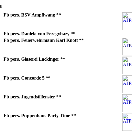
e
04
Fb pers. BSV Ampflwang **
04
Fb pers. Daniela von Feregyhazy **
04
Fb pers. Feuerwehrmann Karl Knott **
04
Fb pers. Glaserei Lackinger **
04
Fb pers. Concorde 5 **
04
Fb pers. Jugendstilfenster **
04
Fb pers. Puppenhaus Party Time **