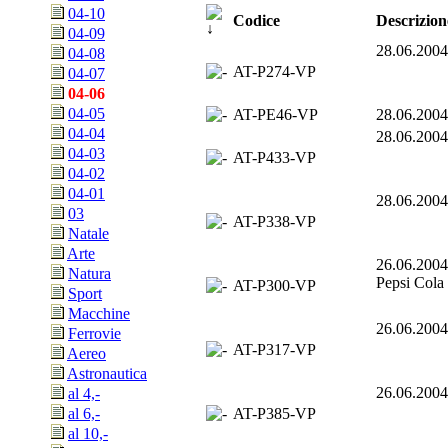
04-10
Codice
Descrizion
04-09
28.06.20
04-08
AT-P274-VP
04-07
04-06
04-05
AT-PE46-VP
28.06.20
04-04
28.06.20
04-03
AT-P433-VP
04-02
04-01
28.06.20
03
AT-P338-VP
Natale
Arte
26.06.20
Natura
Pepsi Cola
AT-P300-VP
Sport
Macchine
26.06.20
Ferrovie
AT-P317-VP
Aereo
Astronautica
26.06.20
al 4,-
AT-P385-VP
al 6,-
al 10,-