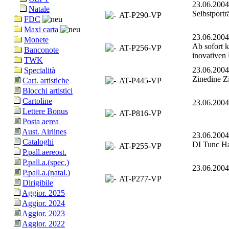
23.06.20
Natale
Selbstport
AT-P290-VP
FDC
Maxi carta
23.06.20
Monete
Ab sofort 
AT-P256-VP
Banconote
inovativen
TWK
23.06.20
Specialità
Zinedine Z
AT-P445-VP
Cart. artistiche
Blocchi artistici
Cartoline
23.06.20
Lettere Bonus
AT-P816-VP
Posta aerea
Aust. Airlines
23.06.20
Cataloghi
DI Tunc Ha
AT-P255-VP
P.pall.aereost.
P.pall.a.(spec.)
23.06.20
P.pall.a.(natal.)
AT-P277-VP
Dirigibile
Aggior. 2025
Aggior. 2024
Aggior. 2023
Aggior. 2022