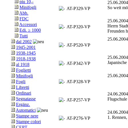
piu 10,-
25.06.20
Minifogli
So weit mö
AT-P329-VP
Abb.
FDC
25.06.20
Accessori
Herrn Stadt
AT-P320-VP
Edi. ≥ 1000
Freunden h
Tutti
25.06.20
dal 2002
AT-P520-VP
1945-2001
1938-1945
25.06.20
1918-1938
Japanische
AT-P342-VP
al 1918
Foglietti
25.06.20
Minifogli
AT-P328-VP
Fogli
Libretti
Ordinari
24.06.20
Segnatasse
Flugschule
AT-P257-VP
Ergänz.
Automatici
24.06.20
Stampe nere
1. Rennen, 
AT-P276-VP
Stampe colori
CEPT