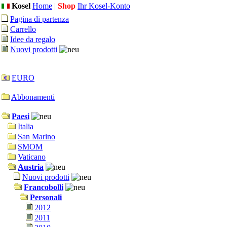
Kosel
Home
|
Shop
Ihr Kosel-Konto
Pagina di partenza
Carrello
Idee da regalo
Nuovi prodotti
EURO
Abbonamenti
Paesi
Italia
San Marino
SMOM
Vaticano
Austria
Nuovi prodotti
Francobolli
Personali
2012
2011